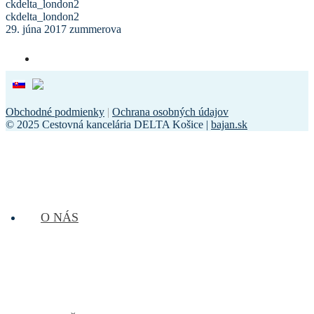
ckdelta_london2
ckdelta_london2
29. júna 2017
zummerova
Obchodné podmienky
|
Ochrana osobných údajov
© 2025 Cestovná kancelária DELTA Košice |
bajan.sk
O NÁS