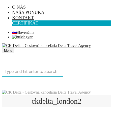
O NÁS
NAŠA PONUKA
KONTAKT
CERTIFIKÁT
Slovenčina
Magyar
Menu
ckdelta_london2