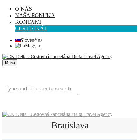
O NÁS
NAŠA PONUKA
KONTAKT
CERTIFIKÁT
Slovenčina
Magyar
Menu
Bratislava