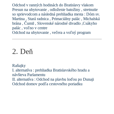
Odchod v ranných hodinách do Bratislavy vlakom
Presun na ubytovanie , odloženie batožiny , stretnutie
so sprievodcom a následná prehliadka mesta : Dóm sv.
Martina , Stará radnica , Primaciálny palác , Michalská
brána , Čumil , Slovenské národné divadlo ,Csákyho
palác , voľno v centre
Odchod na ubytovanie , večera a voľný program
2. Deň
Raňajky
I. alternatíva : prehliadka Bratislavského hradu a
návšteva Parlamentu
II. alternatíva : Odchod na plavbu loďou po Dunaji
Odchod domov podľa cestovného poriadku