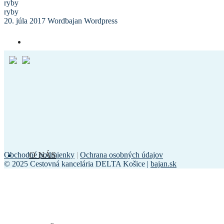
ryby
ryby
20. júla 2017
Wordbajan Wordpress
O NÁS
Obchodné podmienky
|
Ochrana osobných údajov
© 2025 Cestovná kancelária DELTA Košice |
bajan.sk