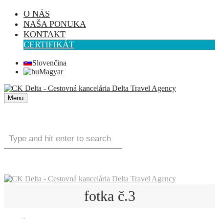
O NÁS
NAŠA PONUKA
KONTAKT
CERTIFIKÁT
Slovenčina
Magyar
Menu
fotka č.3