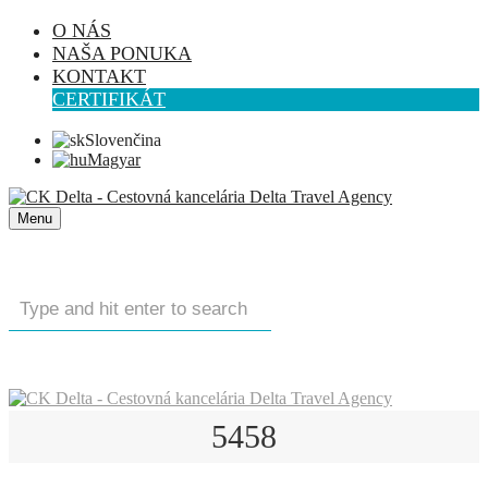
O NÁS
NAŠA PONUKA
KONTAKT
CERTIFIKÁT
Slovenčina
Magyar
Menu
5458