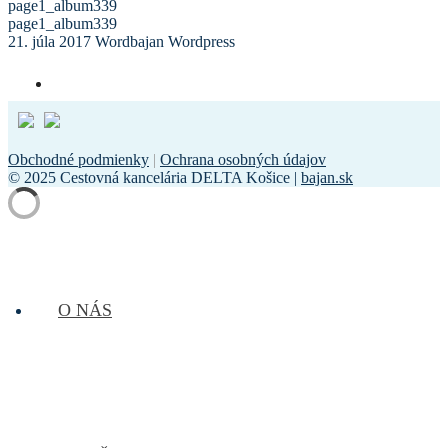
page1_album339
page1_album339
21. júla 2017
Wordbajan Wordpress
Obchodné podmienky
|
Ochrana osobných údajov
© 2025 Cestovná kancelária DELTA Košice |
bajan.sk
O NÁS