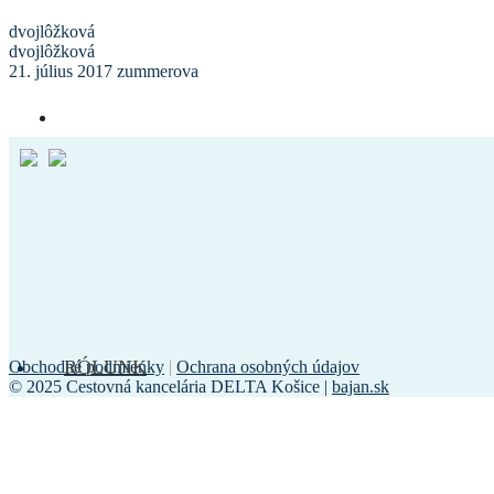
dvojlôžková
dvojlôžková
21. július 2017
zummerova
RÓLUNK
Obchodné podmienky
|
Ochrana osobných údajov
© 2025 Cestovná kancelária DELTA Košice |
bajan.sk