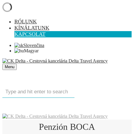
RÓLUNK
KÍNÁLATUNK
KAPCSOLAT
Slovenčina
Magyar
Menu
Penzión BOCA