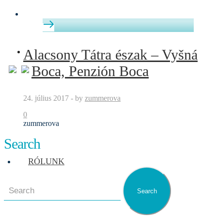
Alacsony Tátra észak – Vyšná
Boca, Penzión Boca
24. július 2017
-
by
zummerova
0
zummerova
Search
RÓLUNK
Search
for: