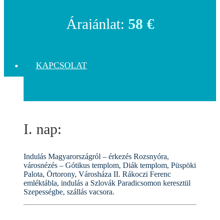
Árajánlat:
58 €
KAPCSOLAT
I. nap:
Indulás Magyarországról – érkezés Rozsnyóra,
városnézés – Gótikus templom, Diák templom, Püspöki
Palota, Örtorony, Városháza II. Rákoczi Ferenc
emléktábla, indulás a Szlovák Paradicsomon keresztül
Szepességbe, szállás vacsora.