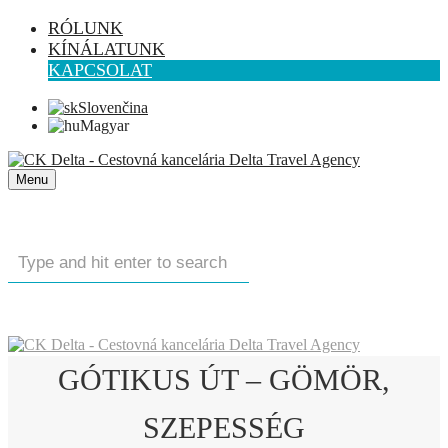
RÓLUNK
KÍNÁLATUNK
KAPCSOLAT
Slovenčina
Magyar
Menu
GÓTIKUS ÚT – GÖMÖR,
SZEPESSÉG