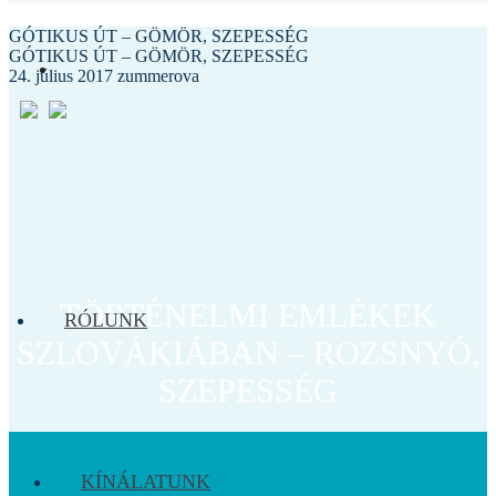
GÓTIKUS ÚT – GÖMÖR, SZEPESSÉG
GÓTIKUS ÚT – GÖMÖR, SZEPESSÉG
24. július 2017
zummerova
TÖRTÉNELMI EMLÉKEK
RÓLUNK
SZLOVÁKIÁBAN – ROZSNYÓ,
SZEPESSÉG
KÍNÁLATUNK