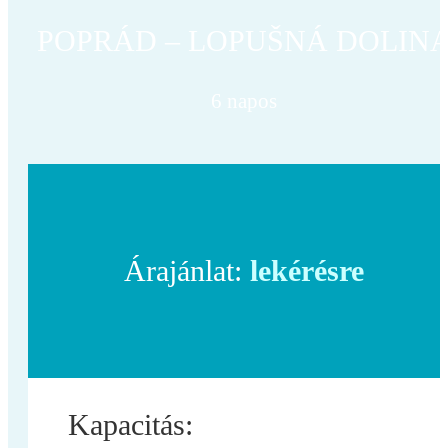
POPRÁD – LOPUŠNÁ DOLIN
6 napos
Árajánlat:
lekérésre
Kapacitás: