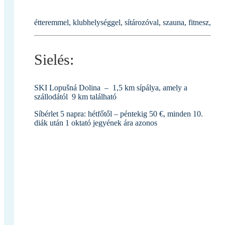
étteremmel, klubhelységgel, sítározóval, szauna, fitnesz,
Sielés:
SKI Lopušná Dolina – 1,5 km sípálya, amely a
szállodától 9 km található
Síbérlet 5 napra: hétfőtől – péntekig 50 €, minden 10.
diák után 1 oktató jegyének ára azonos