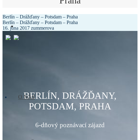
Praha
Berlín – Drážďany – Potsdam – Praha
Berlín – Drážďany – Potsdam – Praha
16. júna 2017
zummerova
BERLÍN, DRÁŽĎANY,
O NÁS
POTSDAM, PRAHA
6-dňový poznávací zájazd