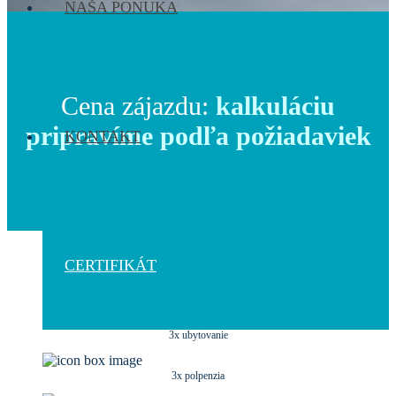
NAŠA PONUKA
Cena zájazdu:
kalkuláciu
pripravíme podľa požiadaviek
KONTAKT
Poplatky a poistenie
CERTIFIKÁT
Doprava
3x ubytovanie
3x polpenzia