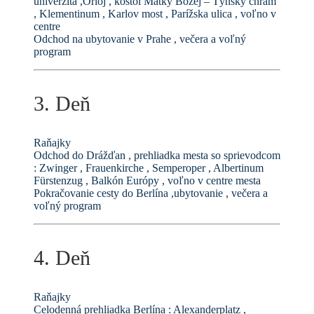
univerzita ,Orloj , kostol Matky Božej – Týnsky chrám
, Klementinum , Karlov most , Parížska ulica , voľno v
centre
Odchod na ubytovanie v Prahe , večera a voľný
program
3. Deň
Raňajky
Odchod do Drážďan , prehliadka mesta so sprievodcom
: Zwinger , Frauenkirche , Semperoper , Albertinum
Fürstenzug , Balkón Európy , voľno v centre mesta
Pokračovanie cesty do Berlína ,ubytovanie , večera a
voľný program
4. Deň
Raňajky
Celodenná prehliadka Berlína : Alexanderplatz ,