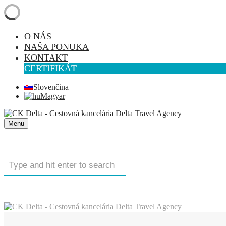
O NÁS
NAŠA PONUKA
KONTAKT
CERTIFIKÁT
Slovenčina
Magyar
Menu