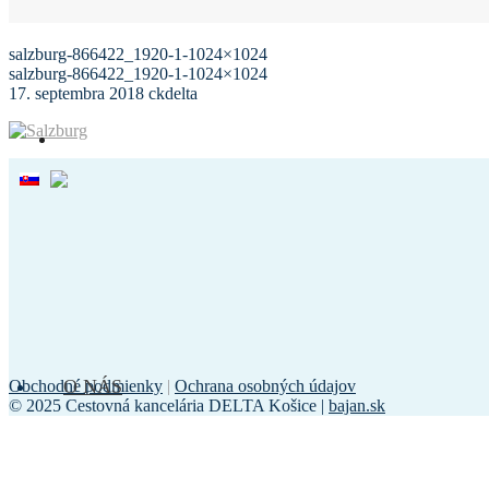
salzburg-866422_1920-1-1024×1024
salzburg-866422_1920-1-1024×1024
17. septembra 2018
ckdelta
O NÁS
Obchodné podmienky
|
Ochrana osobných údajov
© 2025 Cestovná kancelária DELTA Košice |
bajan.sk