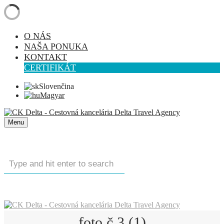
O NÁS
NAŠA PONUKA
KONTAKT
CERTIFIKÁT
Slovenčina
Magyar
Menu
foto č.3 (1)